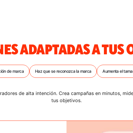
ES ADAPTADAS A TUS 
ción de marca
Haz que se reconozca la marca
Aumenta el tamañ
mpradores de alta intención. Crea campañas en minutos, mid
tus objetivos.