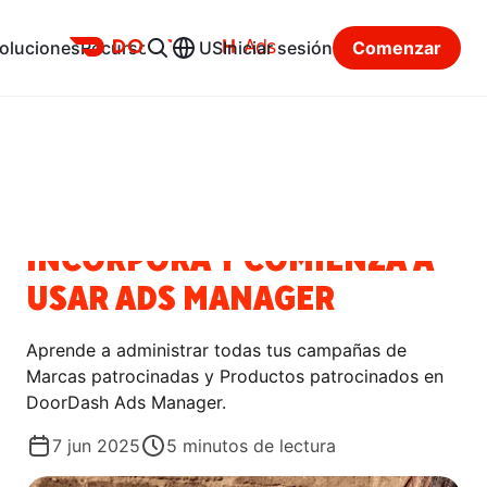
Ads
oluciones
Recursos
US
Iniciar sesión
Comenzar
Centro de recursos
Categorías
GUÍAS PRÁCTICAS
INCORPORA Y COMIENZA A
USAR ADS MANAGER
Aprende a administrar todas tus campañas de
Marcas patrocinadas y Productos patrocinados en
DoorDash Ads Manager.
7 jun 2025
5
minutos de lectura