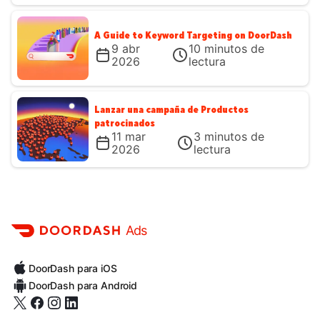
A Guide to Keyword Targeting on DoorDash
9 abr
10
minutos de
2026
lectura
Lanzar una campaña de Productos
patrocinados
11 mar
3
minutos de
2026
lectura
Ads
DoorDash para iOS
DoorDash para Android