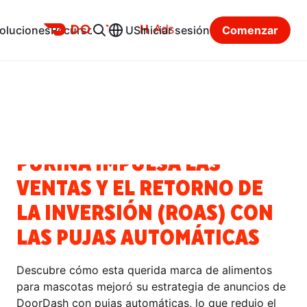
Ads
oluciones
Recursos
US
Iniciar sesión
Comenzar
Centro de recursos
Categorías
HISTORIAS DE ÉXITO
PURINA IMPULSA LAS
VENTAS Y EL RETORNO DE
LA INVERSIÓN (ROAS) CON
LAS PUJAS AUTOMÁTICAS
Descubre cómo esta querida marca de alimentos
para mascotas mejoró su estrategia de anuncios de
DoorDash con pujas automáticas, lo que redujo el