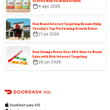
to Drive New-to-Brand Growth
4 ago 2026
How Brand Interest Targeting Became Ruby
Tuesday's Top-Performing Growth Driver
21 jul 2026
How Chomps Drove Over 50% New-to-Brand
Sales with Dish Interest Targeting
26 jun 2026
Ads
DoorDash para iOS