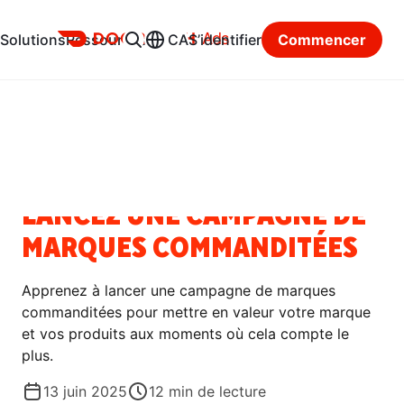
Ads
Solutions
Ressources
CA
S’identifier
Commencer
Centre des ressources
Catégories
GUIDES PRATIQUES
LANCEZ UNE CAMPAGNE DE
MARQUES COMMANDITÉES
Apprenez à lancer une campagne de marques
commanditées pour mettre en valeur votre marque
et vos produits aux moments où cela compte le
plus.
13 juin 2025
12
min de lecture