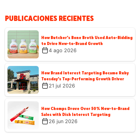
PUBLICACIONES RECIENTES
How Butcher's Bone Broth Used Auto-Bidding
to Drive New-to-Brand Growth
4 ago 2026
How Brand Interest Targeting Became Ruby
Tuesday's Top-Performing Growth Driver
21 jul 2026
How Chomps Drove Over 50% New-to-Brand
Sales with Dish Interest Targeting
26 jun 2026