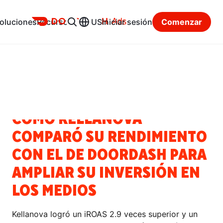
Ads
oluciones
Recursos
US
Iniciar sesión
Comenzar
Centro de recursos
Categorías
HISTORIAS DE ÉXITO
CÓMO KELLANOVA
COMPARÓ SU RENDIMIENTO
CON EL DE DOORDASH PARA
AMPLIAR SU INVERSIÓN EN
LOS MEDIOS
Kellanova logró un iROAS 2.9 veces superior y un